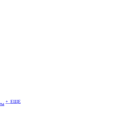
+ ЕЩЕ
ты