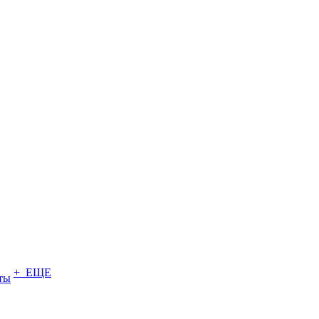
+ ЕЩЕ
ты