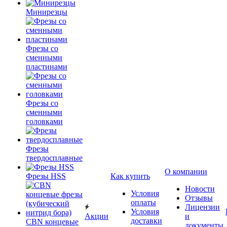
Минирезцы
Фрезы со
сменными
пластинами
Фрезы со
сменными
головками
Фрезы
твердосплавные
О компании
Фрезы HSS
Как купить
Новости
Условия
Отзывы
оплаты
Лицензии
Условия
Акции
и
доставки
CBN концевые
документы