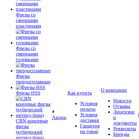
Фрезы со
сменными
пластинами
Фрезы со
сменными
головками
Фрезы
твердосплавные
О компании
Фрезы HSS
Как купить
Новости
Условия
Отзывы
оплаты
Лицензии
Условия
Акции
и
доставки
CBN концевые
документы
Гарантия
фрезы
Реквизиты
на товар
(кубический
Бренды
нитрид бора)