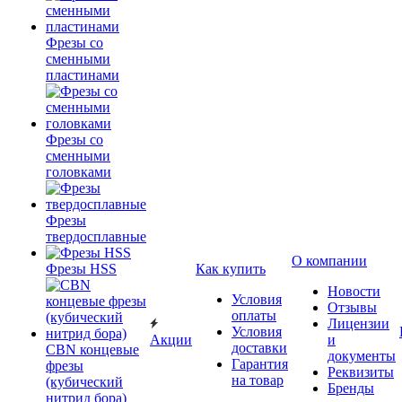
Фрезы со
сменными
пластинами
Фрезы со
сменными
головками
Фрезы
твердосплавные
О компании
Фрезы HSS
Как купить
Новости
Условия
Отзывы
оплаты
Лицензии
Условия
Акции
и
доставки
CBN концевые
документы
Гарантия
фрезы
Реквизиты
на товар
(кубический
Бренды
нитрид бора)