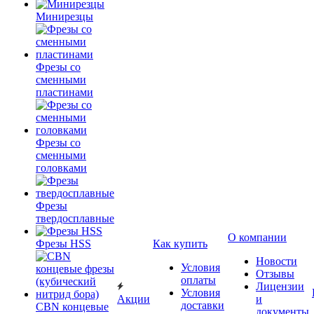
Минирезцы
Фрезы со
сменными
пластинами
Фрезы со
сменными
головками
Фрезы
твердосплавные
О компании
Фрезы HSS
Как купить
Новости
Условия
Отзывы
оплаты
Лицензии
Условия
Акции
и
доставки
CBN концевые
документы