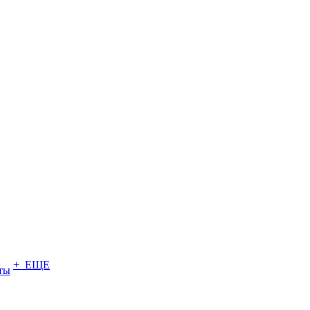
+ ЕЩЕ
ты