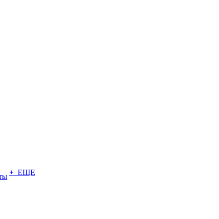
+ ЕЩЕ
ты