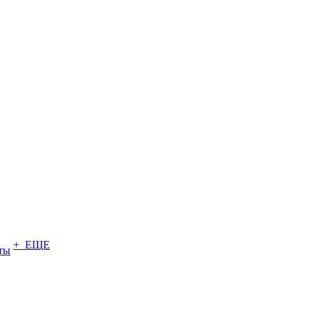
+ ЕЩЕ
ты