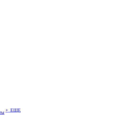
+ ЕЩЕ
ты