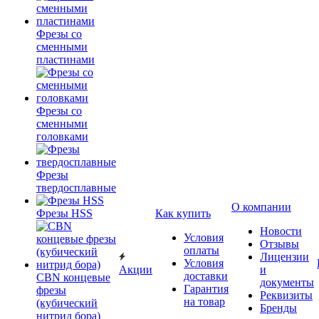
Фрезы со
сменными
пластинами
Фрезы со
сменными
головками
Фрезы
твердосплавные
О компании
Фрезы HSS
Как купить
Новости
Условия
Отзывы
оплаты
Лицензии
Условия
Акции
и
доставки
CBN концевые
документы
Гарантия
фрезы
Реквизиты
на товар
(кубический
Бренды
нитрид бора)