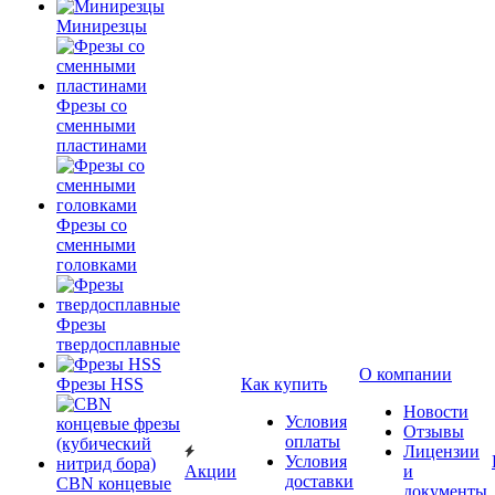
Минирезцы
Фрезы со
сменными
пластинами
Фрезы со
сменными
головками
Фрезы
твердосплавные
О компании
Фрезы HSS
Как купить
Новости
Условия
Отзывы
оплаты
Лицензии
Условия
Акции
и
доставки
CBN концевые
документы