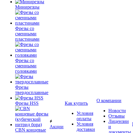
Минирезцы
Фрезы со
сменными
пластинами
Фрезы со
сменными
головками
Фрезы
твердосплавные
О компании
Фрезы HSS
Как купить
Новости
Условия
Отзывы
оплаты
Лицензии
Условия
Акции
и
доставки
CBN концевые
документы