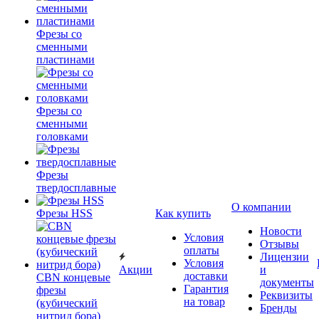
Фрезы со
сменными
пластинами
Фрезы со
сменными
головками
Фрезы
твердосплавные
О компании
Фрезы HSS
Как купить
Новости
Условия
Отзывы
оплаты
Лицензии
Условия
Акции
и
доставки
CBN концевые
документы
Гарантия
фрезы
Реквизиты
на товар
(кубический
Бренды
нитрид бора)