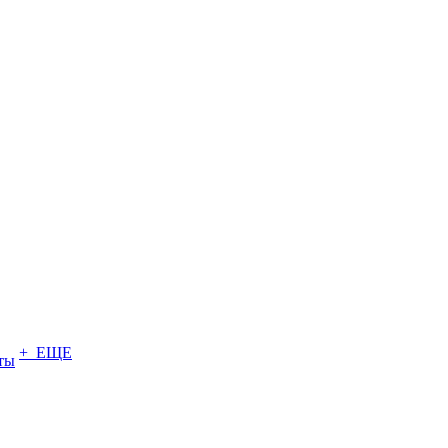
+ ЕЩЕ
ты