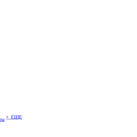
+ ЕЩЕ
ты