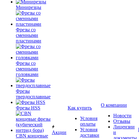
Минирезцы
Фрезы со
сменными
пластинами
Фрезы со
сменными
головками
Фрезы
твердосплавные
О компании
Фрезы HSS
Как купить
Новости
Условия
Отзывы
оплаты
Лицензии
Условия
Акции
и
доставки
CBN концевые
документы