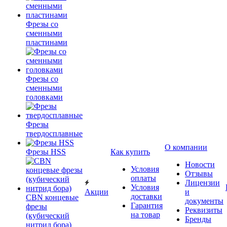
Фрезы со
сменными
пластинами
Фрезы со
сменными
головками
Фрезы
твердосплавные
О компании
Фрезы HSS
Как купить
Новости
Условия
Отзывы
оплаты
Лицензии
Условия
Акции
и
доставки
CBN концевые
документы
Гарантия
фрезы
Реквизиты
на товар
(кубический
Бренды
нитрид бора)