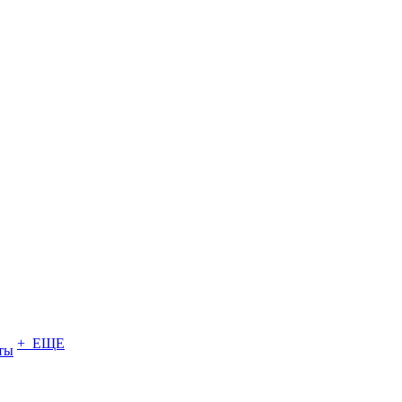
+ ЕЩЕ
ты