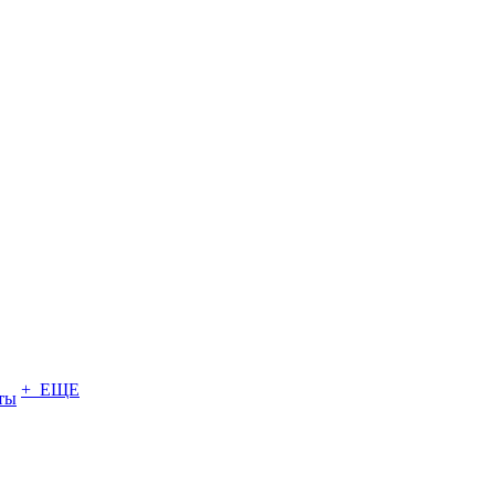
+ ЕЩЕ
ты