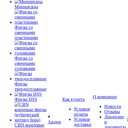
Минирезцы
Фрезы со
сменными
пластинами
Фрезы со
сменными
головками
Фрезы
твердосплавные
О компании
Фрезы HSS
Как купить
Новости
Условия
Отзывы
оплаты
Лицензии
Условия
Акции
и
доставки
CBN концевые
документы