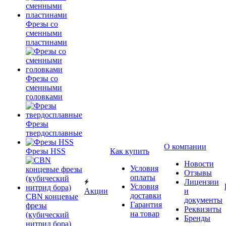
Фрезы со
сменными
пластинами
Фрезы со
сменными
головками
Фрезы
твердосплавные
О компании
Фрезы HSS
Как купить
Новости
Условия
Отзывы
оплаты
Лицензии
Условия
Акции
и
доставки
CBN концевые
документы
Гарантия
фрезы
Реквизиты
на товар
(кубический
Бренды
нитрид бора)