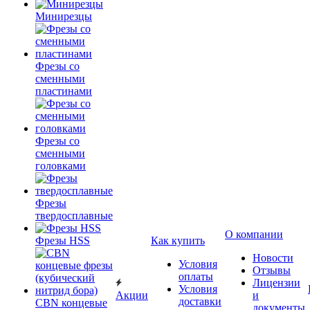
Минирезцы
Фрезы со
сменными
пластинами
Фрезы со
сменными
головками
Фрезы
твердосплавные
О компании
Фрезы HSS
Как купить
Новости
Условия
Отзывы
оплаты
Лицензии
Условия
Акции
и
доставки
CBN концевые
документы