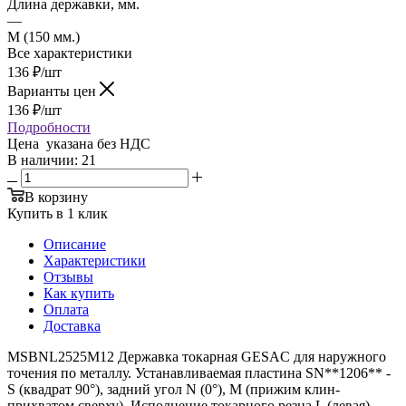
Длина державки, мм.
—
M (150 мм.)
Все характеристики
136
₽
/шт
Варианты цен
136
₽
/шт
Подробности
Цена указана без НДС
В наличии
: 21
В корзину
Купить в 1 клик
Описание
Характеристики
Отзывы
Как купить
Оплата
Доставка
MSBNL2525M12 Державка токарная GESAC для наружного
точения по металлу. Устанавливаемая пластина SN**1206** -
S (квадрат 90°), задний угол N (0°), M (прижим клин-
прихватом сверху). Исполнение токарного резца L (левая),