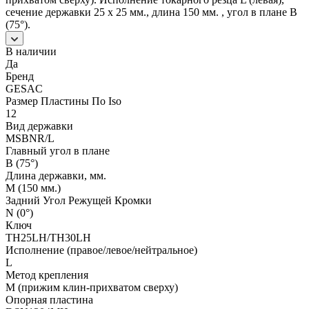
сечение державки 25 x 25 мм., длина 150 мм. , угол в плане B
(75°).
В наличии
Да
Бренд
GESAC
Размер Пластины По Iso
12
Вид державки
MSBNR/L
Главный угол в плане
B (75°)
Длина державки, мм.
M (150 мм.)
Задний Угол Режущей Кромки
N (0°)
Ключ
TH25LH/TH30LH
Исполнение (правое/левое/нейтральное)
L
Метод крепления
M (прижим клин-прихватом сверху)
Опорная пластина