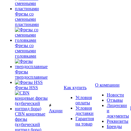
Фрезы со
сменными
пластинами
Фрезы со
сменными
головками
Фрезы
твердосплавные
О компании
Фрезы HSS
Как купить
Новости
Условия
Отзывы
оплаты
Лицензии
Условия
Акции
и
доставки
CBN концевые
документы
Гарантия
фрезы
Реквизиты
на товар
(кубический
Бренды
нитрид бора)